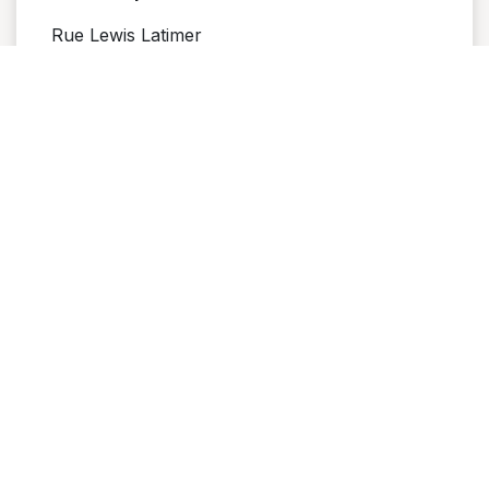
Rue Lewis Latimer
ZAC Houelbourg 3
97122 Baie Mahault
GUADELOUPE
Gestion de projet
Développement
Montauban